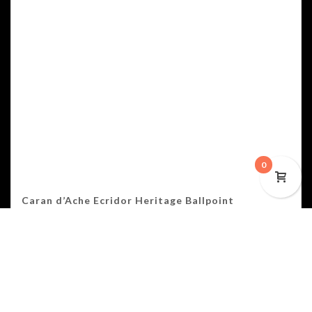
0
Caran d’Ache Ecridor Heritage Ballpoint
$
213.75