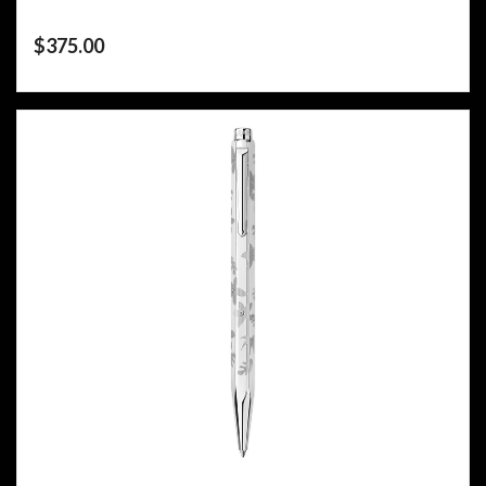
$
375.00