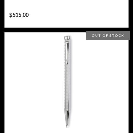
$
515.00
OUT OF STOCK